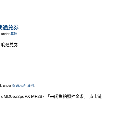
1晚通兑券
, under
其他
.
元1晚通兑券
可, under
促销活动
,
其他
.
b1k?tk=qMD05a2pdPX MF287 「来闲鱼拍照抽金条」 点击链