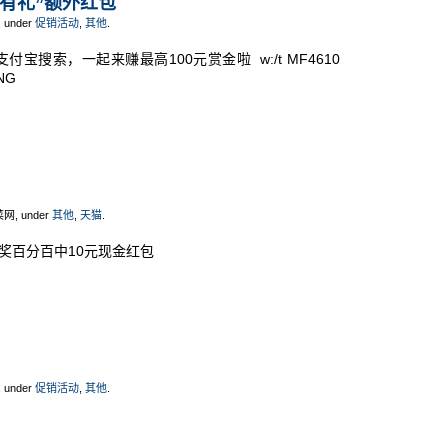
付有礼”额外红包
, under
促销活动
,
其他
.
开支付宝搜索，一起来赚最高100元赏金啦 w:/t MF4610
NG
菜网, under
其他
,
天猫
.
抽奖百分百中10元现金红包
, under
促销活动
,
其他
.