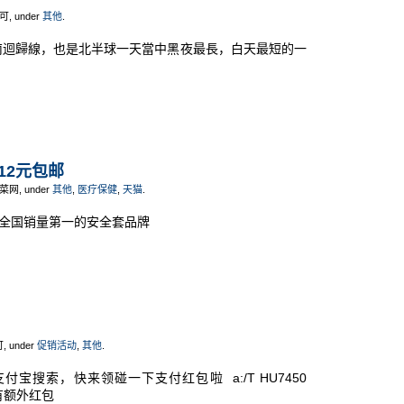
不可, under
其他
.
南迴歸線，也是北半球一天當中黑夜最長，白天最短的一
12元包邮
白菜网, under
其他
,
医疗保健
,
天猫
.
 全国销量第一的安全套品牌
可, under
促销活动
,
其他
.
打开支付宝搜索，快来领碰一下支付红包啦 a:/T HU7450
还有额外红包