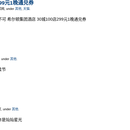
299元1晚通兑券
菜网, under
其他
,
天猫
.
可 希尔顿集团酒店 30城100店299元1晚通兑券
, under
其他
.
佳节
可, under
其他
.
亦是灿灿星光