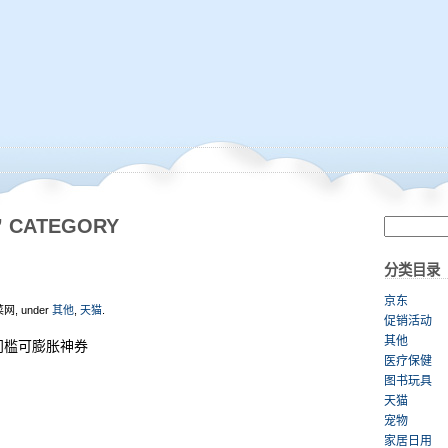
’ CATEGORY
分类目录
京东
菜网, under
其他
,
天猫
.
促销活动
其他
无门槛可膨胀神券
医疗保健
图书玩具
天猫
宠物
家居日用