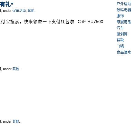
有礼”
户外运动
数码电器
可, under
促销活动
,
其他
.
服饰
打开支付宝搜索，快来领碰一下支付红包啦 C:/F HU7500
母婴用品
汽车
聚划算
鞋靴
飞猪
食品酒水
可, under
其他
.
可, under
其他
.