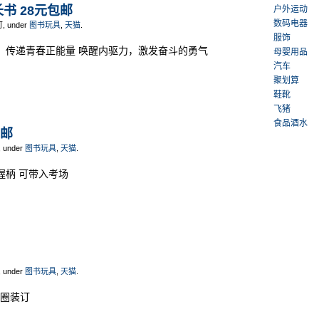
书 28元包邮
户外运动
数码电器
可, under
图书玩具
,
天猫
.
服饰
文，传递青春正能量 唤醒内驱力，激发奋斗的勇气
母婴用品
汽车
聚划算
鞋靴
飞猪
食品酒水
包邮
, under
图书玩具
,
天猫
.
握柄 可带入考场
, under
图书玩具
,
天猫
.
线圈装订