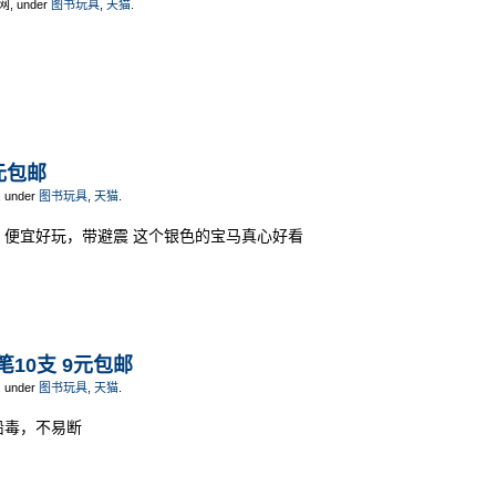
网, under
图书玩具
,
天猫
.
9元包邮
, under
图书玩具
,
天猫
.
 便宜好玩，带避震 这个银色的宝马真心好看
笔10支 9元包邮
, under
图书玩具
,
天猫
.
铅毒，不易断