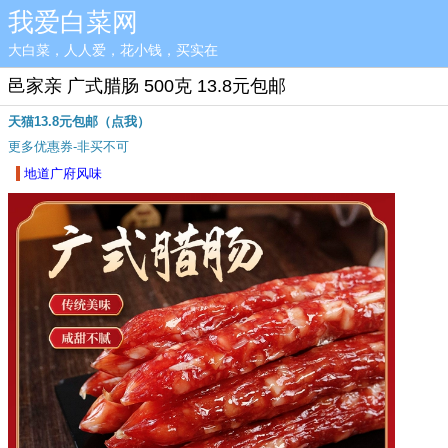
我爱白菜网
大白菜，人人爱，花小钱，买实在
邑家亲 广式腊肠 500克 13.8元包邮
天猫13.8元包邮（点我）
更多优惠券-非买不可
地道广府风味