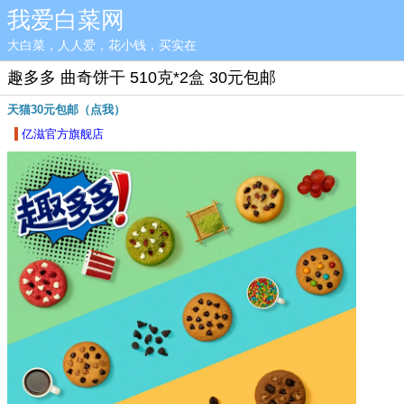
我爱白菜网
大白菜，人人爱，花小钱，买实在
趣多多 曲奇饼干 510克*2盒 30元包邮
天猫30元包邮（点我）
亿滋官方旗舰店