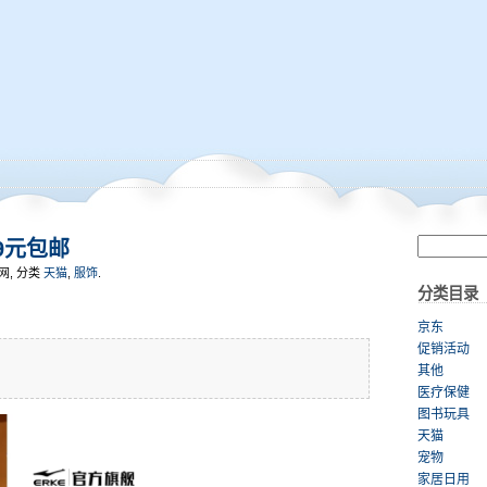
9元包邮
菜网, 分类
天猫
,
服饰
.
分类目录
京东
促销活动
其他
医疗保健
图书玩具
天猫
宠物
家居日用