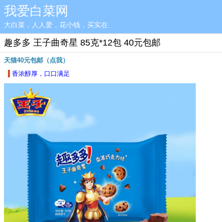
我爱白菜网
大白菜，人人爱，花小钱，买实在
趣多多 王子曲奇星 85克*12包 40元包邮
天猫40元包邮（点我）
香浓醇厚，口口满足