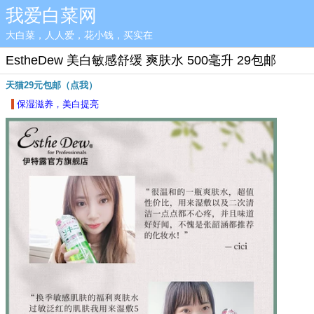
我爱白菜网
大白菜，人人爱，花小钱，买实在
EstheDew 美白敏感舒缓 爽肤水 500毫升 29包邮
天猫29元包邮（点我）
保湿滋养，美白提亮