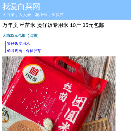
我爱白菜网
大白菜，人人爱，花小钱，买实在
万年贡 丝苗米 煲仔饭专用米 10斤 35元包邮
天猫35元包邮（点我）
煲仔饭专用米
鲜谷现磨，保留胚芽