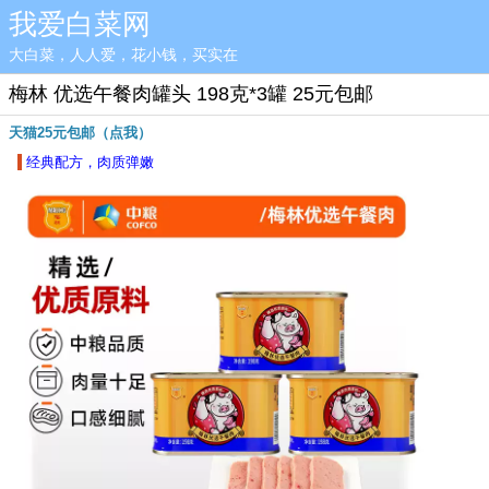
我爱白菜网
大白菜，人人爱，花小钱，买实在
梅林 优选午餐肉罐头 198克*3罐 25元包邮
天猫25元包邮（点我）
经典配方，肉质弹嫩