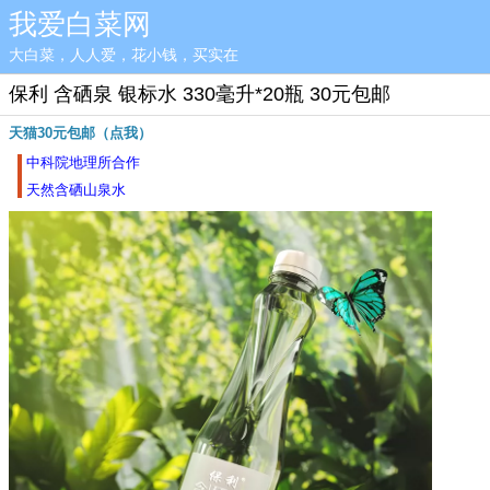
我爱白菜网
大白菜，人人爱，花小钱，买实在
保利 含硒泉 银标水 330毫升*20瓶 30元包邮
天猫30元包邮（点我）
中科院地理所合作
天然含硒山泉水