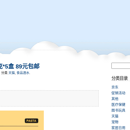
*5盒 89元包邮
可, 分类
天猫
,
食品酒水
.
分类目录
京东
促销活动
其他
医疗保健
图书玩具
天猫
宠物
家居日用