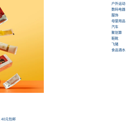
户外运动
数码电器
服饰
母婴用品
汽车
聚划算
鞋靴
飞猪
食品酒水
 40元包邮