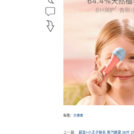
标签：
贝德美
上一篇：
超亚×小王子联名 蒸汽眼罩 30片 