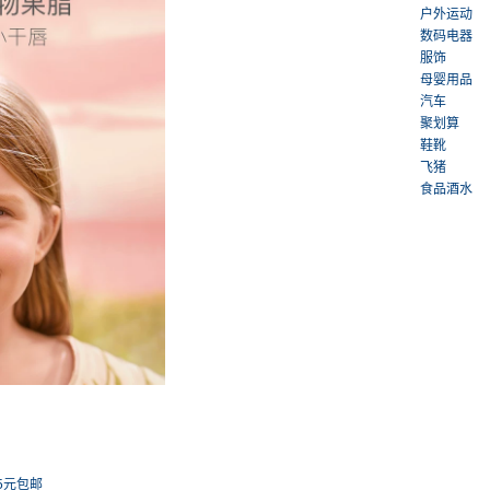
户外运动
数码电器
服饰
母婴用品
汽车
聚划算
鞋靴
飞猪
食品酒水
25元包邮