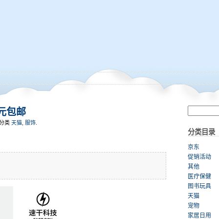
5元包邮
, 分类
天猫
,
服饰
.
分类目录
京东
促销活动
其他
医疗保健
图书玩具
天猫
宠物
家居日用