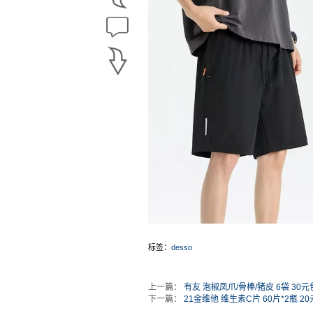
标签：
desso
上一篇：
有友 泡椒凤爪/骨棒/猪皮 6袋 30
下一篇：
21金维他 维生素C片 60片*2瓶 2