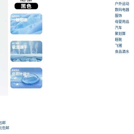
户外运动
数码电器
服饰
母婴用品
汽车
聚划算
鞋靴
飞猪
食品酒水
元包邮
0元包邮