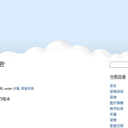
把’
分类目录
京东
网, under
天猫
,
家居日用
.
促销活动
其他
力吸水
医疗保健
图书玩具
天猫
宠物
家居日用