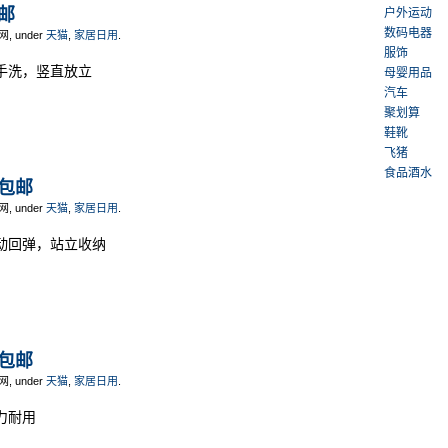
包邮
户外运动
数码电器
网, under
天猫
,
家居日用
.
服饰
免手洗，竖直放立
母婴用品
汽车
聚划算
鞋靴
飞猪
食品酒水
元包邮
网, under
天猫
,
家居日用
.
自动回弹，站立收纳
元包邮
网, under
天猫
,
家居日用
.
力耐用