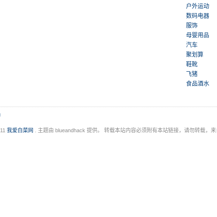
户外运动
数码电器
服饰
母婴用品
汽车
聚划算
鞋靴
飞猪
食品酒水
g
011
我爱白菜网
. 主题由 blueandhack 提供。 转载本站内容必须附有本站链接，请勿转载