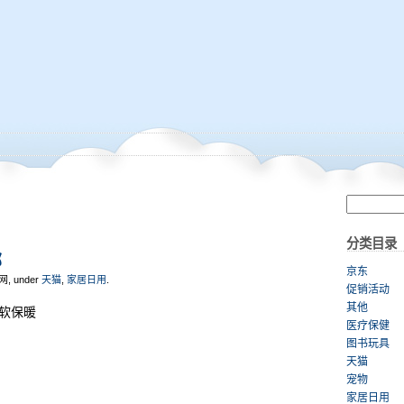
分类目录
邮
京东
网, under
天猫
,
家居日用
.
促销活动
其他
柔软保暖
医疗保健
图书玩具
天猫
宠物
家居日用