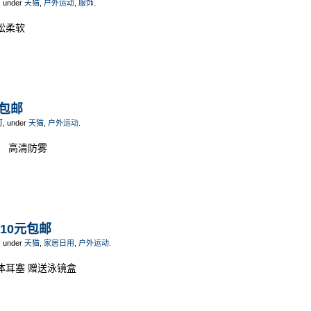
, under
天猫
,
户外运动
,
服饰
.
松柔软
元包邮
可, under
天猫
,
户外运动
.
） 高清防雾
 10元包邮
, under
天猫
,
家居日用
,
户外运动
.
体耳塞 赠送泳镜盒