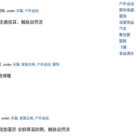
户外运动
数码电器
菜网, under
天猫
,
户外运动
.
服饰
 无痕挂耳，触肤自然凉
母婴用品
汽车
聚划算
鞋靴
飞猪
食品酒水
可, under
天猫
,
家居日用
,
户外运动
,
服饰
.
倍保暖
, under
天猫
,
家居日用
,
户外运动
.
冰皮脸基尼 全脸降温防晒，触肤自然凉