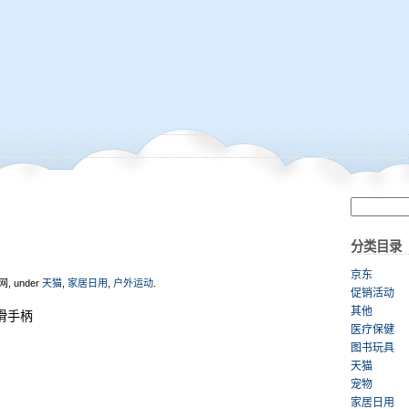
分类目录
京东
网, under
天猫
,
家居日用
,
户外运动
.
促销活动
其他
滑手柄
医疗保健
图书玩具
天猫
宠物
家居日用