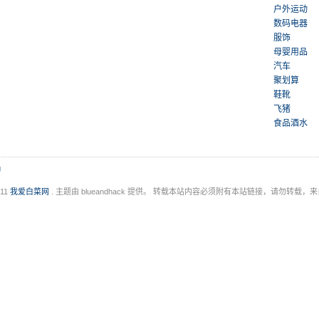
户外运动
数码电器
服饰
母婴用品
汽车
聚划算
鞋靴
飞猪
食品酒水
g
011
我爱白菜网
. 主题由 blueandhack 提供。 转载本站内容必须附有本站链接，请勿转载