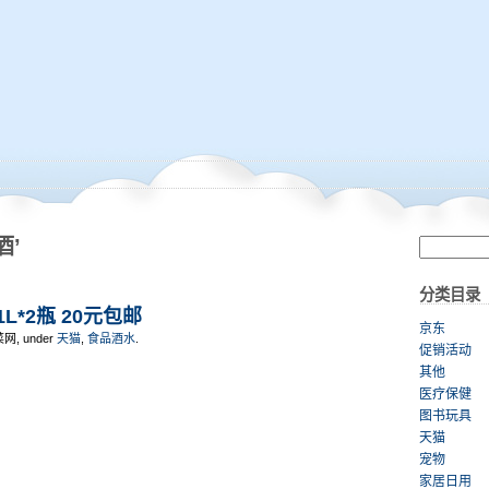
酒’
分类目录
L*2瓶 20元包邮
京东
菜网, under
天猫
,
食品酒水
.
促销活动
其他
医疗保健
图书玩具
天猫
宠物
家居日用