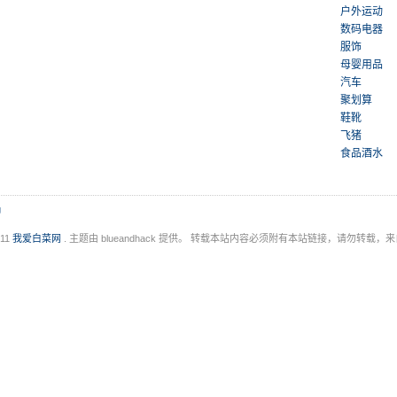
户外运动
数码电器
服饰
母婴用品
汽车
聚划算
鞋靴
飞猪
食品酒水
g
011
我爱白菜网
. 主题由 blueandhack 提供。 转载本站内容必须附有本站链接，请勿转载