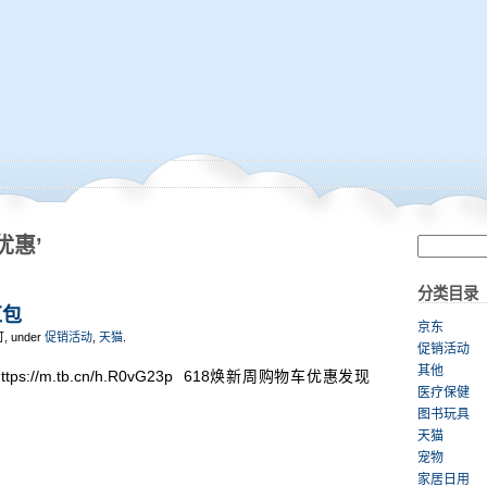
优惠’
分类目录
红包
京东
可, under
促销活动
,
天猫
.
促销活动
其他
https://m.tb.cn/h.R0vG23p 618焕新周购物车优惠发现
医疗保健
图书玩具
天猫
宠物
家居日用