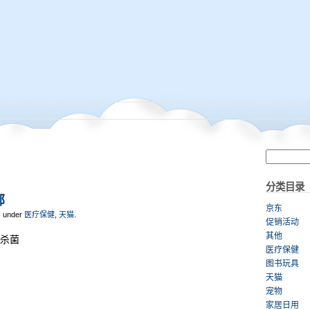
分类目录
邮
京东
, under
医疗保健
,
天猫
.
促销活动
其他
效杀菌
医疗保健
图书玩具
天猫
宠物
家居日用