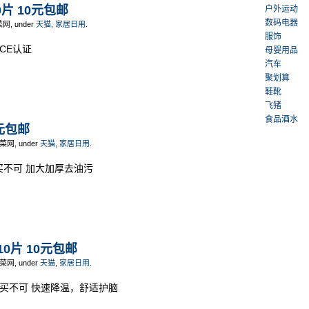
片 10元包邮
户外运动
数码电器
菜网, under
天猫
,
家居日用
.
服饰
CE认证
母婴用品
汽车
聚划算
鞋靴
飞猪
食品酒水
元包邮
白菜网, under
天猫
,
家居日用
.
买不可 加大加厚去油污
0片 10元包邮
白菜网, under
天猫
,
家居日用
.
非买不可 快速降温，舒适护脑