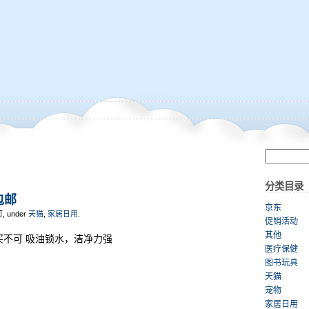
分类目录
包邮
京东
可, under
天猫
,
家居日用
.
促销活动
其他
买不可 吸油锁水，洁净力强
医疗保健
图书玩具
天猫
宠物
家居日用