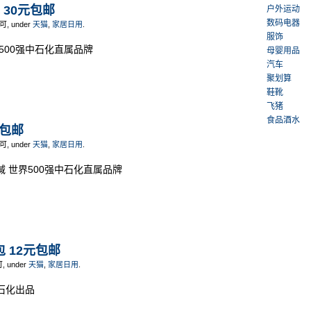
包 30元包邮
户外运动
数码电器
不可, under
天猫
,
家居日用
.
服饰
500强中石化直属品牌
母婴用品
汽车
聚划算
鞋靴
飞猪
食品酒水
元包邮
不可, under
天猫
,
家居日用
.
减 世界500强中石化直属品牌
包 12元包邮
可, under
天猫
,
家居日用
.
石化出品