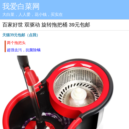
我爱白菜网
大白菜，人人爱，花小钱，买实在
百家好世 双驱动 旋转拖把桶 39元包邮
天猫39元包邮（点我）
两个拖把头
超强去污，抗菌除螨