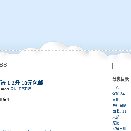
BS’
分类目录
液 1.2升 10元包邮
京东
, under
天猫
,
家居日用
.
促销活动
和多用
其他
医疗保健
图书玩具
天猫
宠物
家居日用