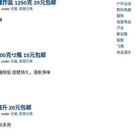
爆炸盐 1250克 20元包邮
户外运动
, under
天猫
,
家居日用
.
数码电器
服饰
味
母婴用品
汽车
聚划算
鞋靴
飞猪
食品酒水
00克*2瓶 15元包邮
, under
天猫
,
家居日用
.
强除垢 挂壁持久，清新净味
毫升 20元包邮
, under
天猫
,
家居日用
.
和多用